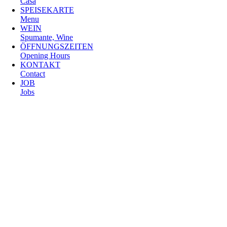
Casa
SPEISEKARTE
Menu
WEIN
Spumante, Wine
ÖFFNUNGSZEITEN
Opening Hours
KONTAKT
Contact
JOB
Jobs