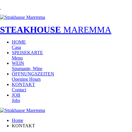
STEAKHOUSE
MAREMMA
HOME
Casa
SPEISEKARTE
Menu
WEIN
Spumante, Wine
ÖFFNUNGSZEITEN
Opening Hours
KONTAKT
Contact
JOB
Jobs
Home
KONTAKT